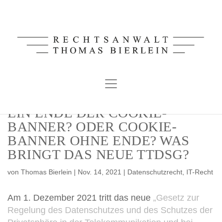
Skip
to
content
EIN ENDE DER COOKIE-
BANNER? ODER COOKIE-
BANNER OHNE ENDE? WAS
BRINGT DAS NEUE TTDSG?
von
Thomas Bierlein
| Nov. 14, 2021 |
Datenschutzrecht
,
IT-Recht
Am 1. Dezember 2021 tritt das neue
„Gesetz zur
Regelung des Datenschutzes und des Schutzes der